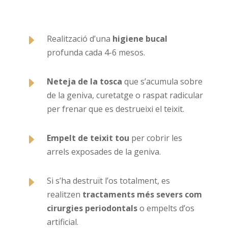
E
Realització d’una
higiene bucal
profunda cada 4-6 mesos.
E
Neteja de la tosca
que s’acumula sobre
de la geniva, curetatge o raspat radicular
per frenar que es destrueixi el teixit.
E
Empelt de teixit tou
per cobrir les
arrels exposades de la geniva.
E
Si s’ha destruït l’os totalment, es
realitzen
tractaments més severs com
cirurgies periodontals
o empelts d’os
artificial.