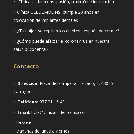
•
Clínica Ulldemolins: pasión, tradición e innovación
•
Clínica ULLDEMOLINS, cumple 20 años en
colocación de implantes dentales
•
¿Tus hijos se cepillan los dientes después de comer?
•
¿Cómo puede afectar el coronavirus en nuestra
salud bucodental?
Contacto
•
Dirección:
Plaça de la Imperial Tàrraco, 2, 43005
Tarragona
•
Teléfono:
977 21 16 43
•
Email:
hola@clinicaulldemolins.com
Horario
Mañanas de lunes a viernes