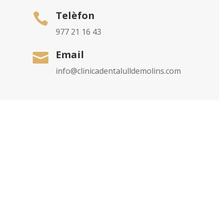
Telèfon

977 21 16 43
Email

info@clinicadentalulldemolins.com