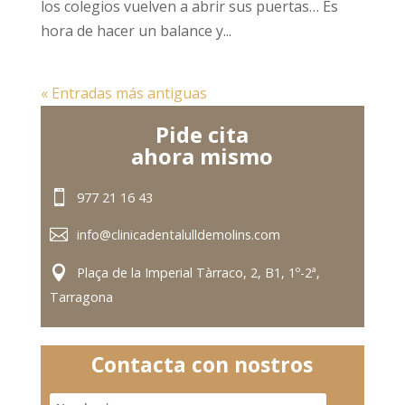
los colegios vuelven a abrir sus puertas… Es
hora de hacer un balance y...
« Entradas más antiguas
Pide cita
ahora mismo
977 21 16 43
info@clinicadentalulldemolins.com
Plaça de la Imperial Tàrraco, 2, B1, 1º-2ª,
Tarragona
Contacta con nostros