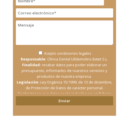
Acepto
condiciones legales
Responsable:
Clínica Dental Ulldemolins Batet S.L.
Finalidad:
recabar datos para poder elaborar un
presupuesto, informarles de nuestros servicios y
productos de nuestra empresa.
Legislación:
Ley Orgánica 15/1999, de 13 de diciembre,
de Protección de Datos de carácter personal.
Destinatarios: sus datos serán incluidos en un fichero
informático y no serán cedidos bajo ningún concepto
sin su expresa autorización.
Derechos:
al acceso, oposición, rectificación,
cancelación de sus datos de carácter personal.